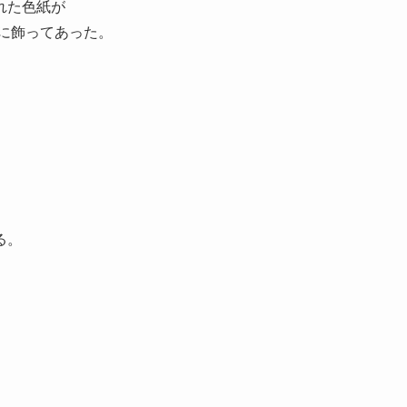
れた色紙が
に飾ってあった。
る。
。