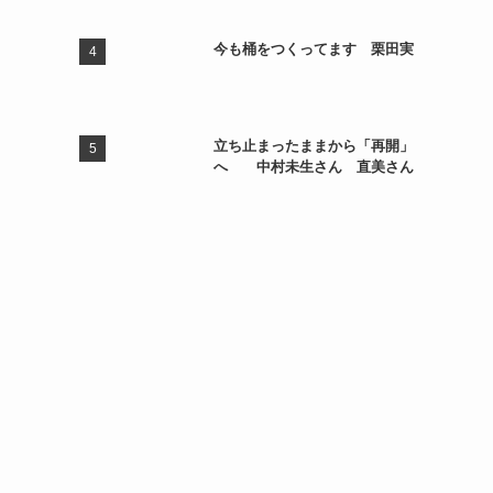
今も桶をつくってます 栗田実
立ち止まったままから「再開」
へ 中村未生さん 直美さん