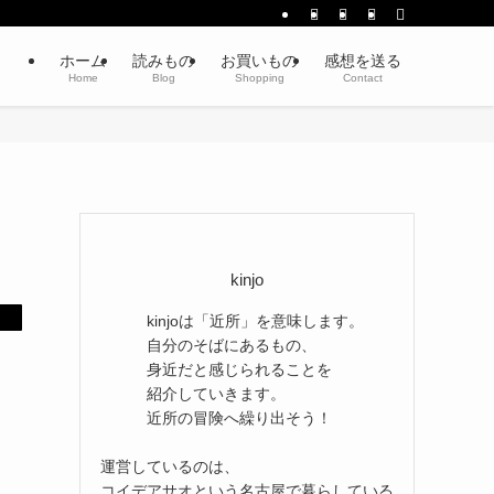
ホーム
読みもの
お買いもの
感想を送る
Home
Blog
Shopping
Contact
kinjo
kinjoは「近所」を意味します。
自分のそばにあるもの、
身近だと感じられることを
紹介していきます。
近所の冒険へ繰り出そう！
運営しているのは、
コイデアサオという名古屋で暮らしている